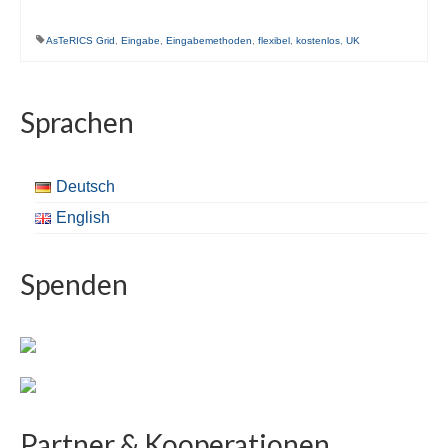
AsTeRICS Grid
,
Eingabe
,
Eingabemethoden
,
flexibel
,
kostenlos
,
UK
Sprachen
Deutsch
English
Spenden
Partner & Kooperationen