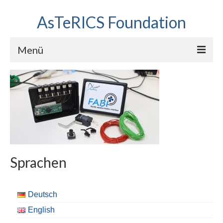
AsTeRICS Foundation
Menü
Projekte
Workshops
Über uns
Linkliste
Sprachen
Deutsch
English