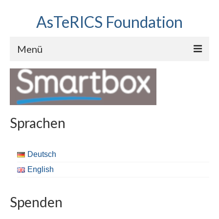
AsTeRICS Foundation
Menü
Projekte
Workshops
Über uns
Sprachen
Linkliste
Deutsch
English
Spenden