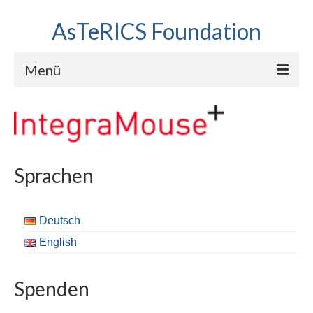
AsTeRICS Foundation
Menü
Projekte
Workshops
Über uns
Sprachen
Linkliste
Deutsch
English
Spenden