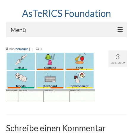
AsTeRICS Foundation
Menü
Projekte
von
benjamin
|
|
0
3
Workshops
DEZ. 2019
Über uns
Linkliste
Schreibe einen Kommentar