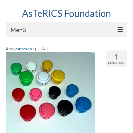
AsTeRICS Foundation
Menü
Projekte
von
asterics2017
|
|
0
1
Workshops
MÄRZ 2023
Über uns
Linkliste