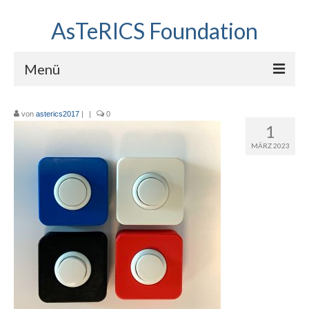
AsTeRICS Foundation
Menü
Projekte
von
asterics2017
|
|
0
1
Workshops
MÄRZ 2023
Über uns
Linkliste