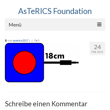
AsTeRICS Foundation
Menü
Projekte
von
asterics2017
|
|
0
24
Workshops
FEB. 2023
Über uns
Linkliste
Schreibe einen Kommentar