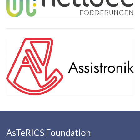
AsTeRICS Foundation