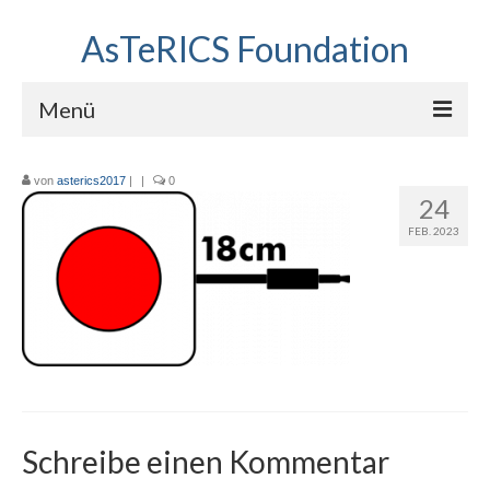
AsTeRICS Foundation
Menü
Projekte
von
asterics2017
|
|
0
24
Workshops
FEB. 2023
Über uns
Linkliste
Schreibe einen Kommentar