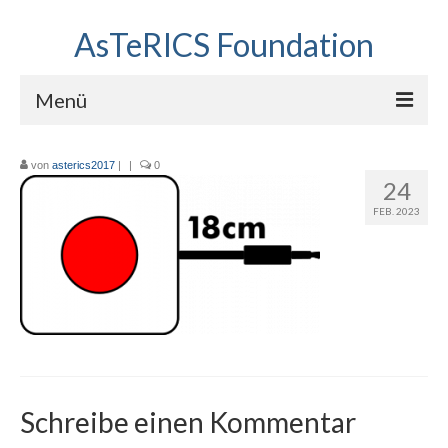
AsTeRICS Foundation
Menü
Projekte
von
asterics2017
|
|
0
24
Workshops
FEB. 2023
Über uns
Linkliste
Schreibe einen Kommentar