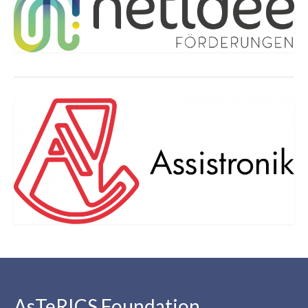
AsTeRICS Foundation