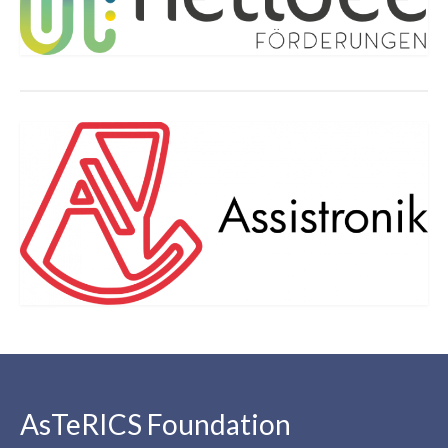
AsTeRICS Foundation