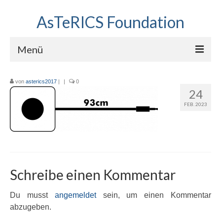
AsTeRICS Foundation
Menü
Projekte
von
asterics2017
|
|
0
24
Workshops
FEB. 2023
Über uns
Linkliste
Schreibe einen Kommentar
Du musst
angemeldet
sein, um einen Kommentar
abzugeben.