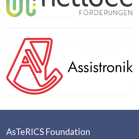
AsTeRICS Foundation