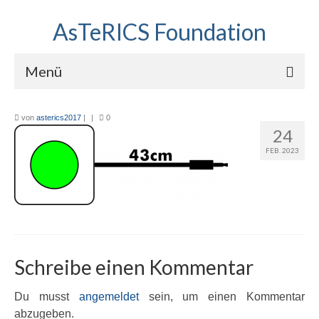
AsTeRICS Foundation
Menü
Projekte
von
asterics2017
|
|
0
24
Workshops
FEB. 2023
Über uns
Linkliste
Schreibe einen Kommentar
Du musst
angemeldet
sein, um einen Kommentar
abzugeben.