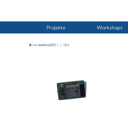
Projekte
Workshops
von
asterics2017
|
|
0